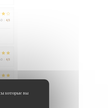
ВО
:
4
/5
ВО
:
4
/5
ВО
:
5
/5
исы которые вы
ВО
:
4
/5