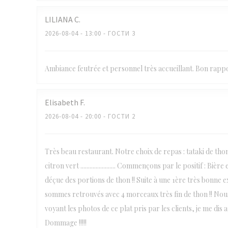
LILIANA
C
2026-08-04
- 13:00 - ГОСТИ 3
Ambiance feutrée et personnel très accueillant. Bon rappo
Elisabeth
F
2026-08-04
- 20:00 - ГОСТИ 2
Très beau restaurant. Notre choix de repas : tataki de th
citron vert ....................... Commençons par le positif : 
déçue des portions de thon !! Suite à une 1ère très bonne
sommes retrouvés avec 4 morceaux très fin de thon !! Nou
voyant les photos de ce plat pris par les clients, je me dis 
Dommage !!!!!