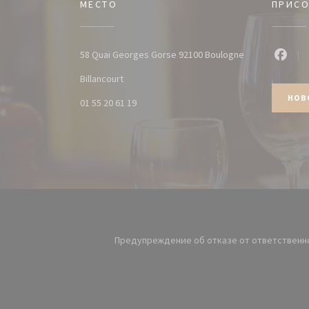
МЕСТО
ПРИСО
58 Quai Georges Gorse 92100 Boulogne
Faceb
((открывается в новом окне))
Billancourt
НОВ
01 55 20 61 19
Предупреждение об отказе от ответственн
((открывается в но