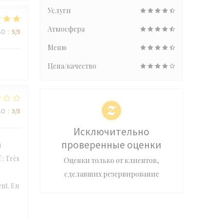
Услуги
Атмосфера
ВО
:
5
/5
Меню
Цена/качество
ВО
:
3
/5
Исключительно
проверенные оценки
u
f : Très
Оценки только от клиентов,
s
сделавших резервирование
ent. En