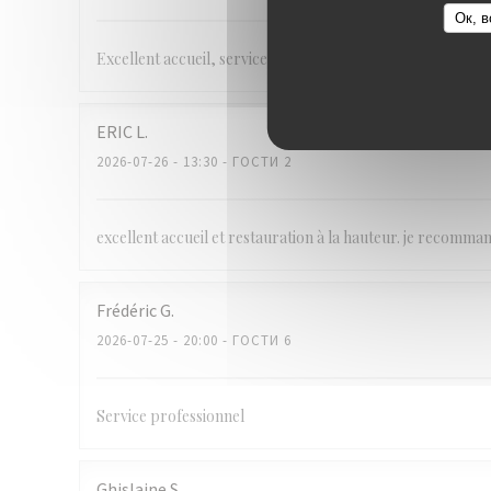
Ок, в
Excellent accueil, service pro, plats de qualité
ERIC
L
2026-07-26
- 13:30 - ГОСТИ 2
excellent accueil et restauration à la hauteur. je recomman
Frédéric
G
2026-07-25
- 20:00 - ГОСТИ 6
Service professionnel
Ghislaine
S