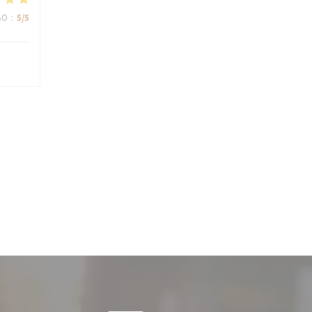
ВО
:
5
/5