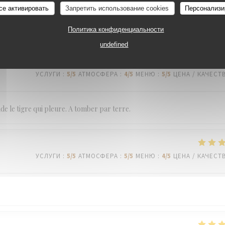
се активировать
Запретить использование cookies
Персонализи
Политика конфиденциальности
undefined
УСЛУГИ
:
5
/5
АТМОСФЕРА
:
4
/5
МЕНЮ
:
5
/5
ЦЕНА / КАЧЕСТ
de le tigre qui pleure. A tomber par terre.
УСЛУГИ
:
5
/5
АТМОСФЕРА
:
5
/5
МЕНЮ
:
4
/5
ЦЕНА / КАЧЕСТ