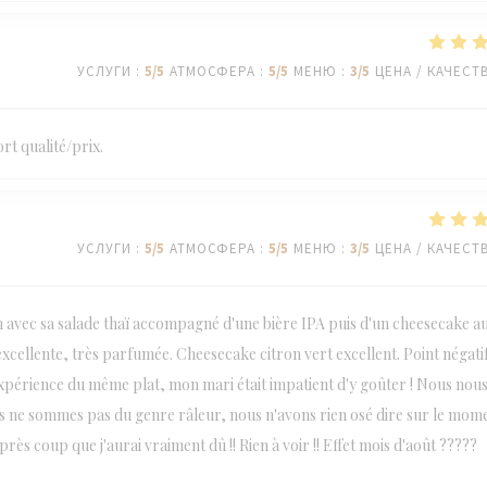
УСЛУГИ
:
5
/5
АТМОСФЕРА
:
5
/5
МЕНЮ
:
3
/5
ЦЕНА / КАЧЕСТ
rt qualité/prix.
УСЛУГИ
:
5
/5
АТМОСФЕРА
:
5
/5
МЕНЮ
:
3
/5
ЦЕНА / КАЧЕСТ
on avec sa salade thaï accompagné d'une bière IPA puis d'un cheesecake a
Bière excellente, très parfumée. Cheesecake citron vert excellent. Point négati
 expérience du même plat, mon mari était impatient d'y goûter ! Nous nou
s ne sommes pas du genre râleur, nous n'avons rien osé dire sur le mom
après coup que j'aurai vraiment dû !! Rien à voir !! Effet mois d'août ?????