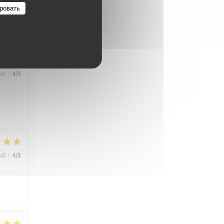
ровать
ВО
:
4
/5
ВО
:
4
/5