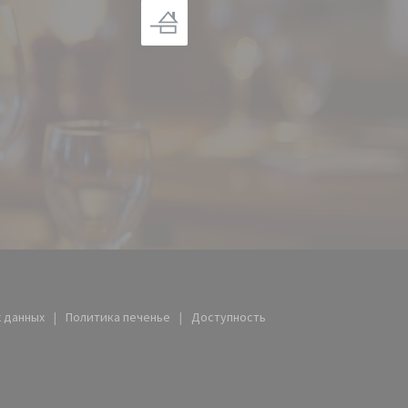
рывается в новом окне))
 данных
Политика печенье
Доступность
тся в новом окне))
((открывается в новом окне))
((открывается в новом окне))