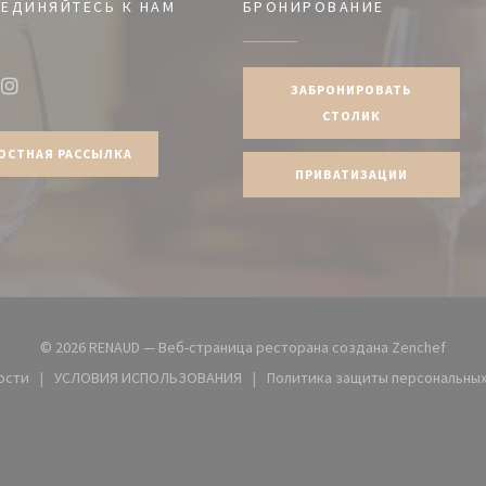
ЕДИНЯЙТЕСЬ К НАМ
БРОНИРОВАНИЕ
ЗАБРОНИРОВАТЬ
ook ((открывается в новом окне))
Instagram ((открывается в новом окне))
СТОЛИК
ОСТНАЯ РАССЫЛКА
ПРИВАТИЗАЦИИ
((отк
© 2026 RENAUD — Веб-страница ресторана создана
Zenchef
ости
УСЛОВИЯ ИСПОЛЬЗОВАНИЯ
Политика защиты персональных
вом окне))
((открывается в новом окне))
((открывае