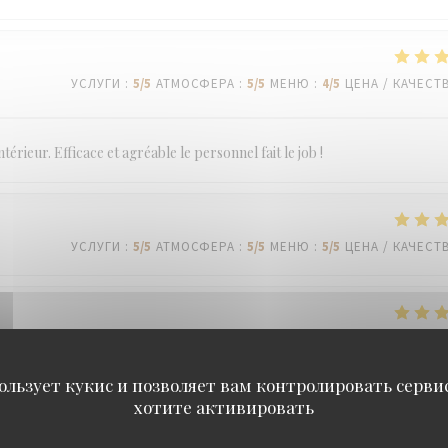
УСЛУГИ
:
5
/5
АТМОСФЕРА
:
5
/5
МЕНЮ
:
4
/5
ЦЕНА / КАЧЕСТ
térieur. Efficace et agréable le personnel fait le job !
УСЛУГИ
:
5
/5
АТМОСФЕРА
:
5
/5
МЕНЮ
:
5
/5
ЦЕНА / КАЧЕСТ
УСЛУГИ
:
5
/5
АТМОСФЕРА
:
5
/5
МЕНЮ
:
5
/5
ЦЕНА / КАЧЕСТ
ользует кукис и позволяет вам контролировать серв
хотите активировать
УСЛУГИ
:
5
/5
АТМОСФЕРА
:
4
/5
МЕНЮ
:
4
/5
ЦЕНА / КАЧЕСТ