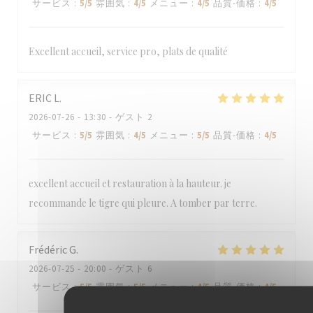
サービス
:
5
/5
雰囲気
:
4
/5
メニュー
:
4
/5
品質-価格
:
4
/5
Excellent accueil, service pro, plats de qualité
ERIC
L
2026-07-26
- 13:30 - ゲスト 2
サービス
:
5
/5
雰囲気
:
4
/5
メニュー
:
5
/5
品質-価格
:
4
/5
excellent accueil et restauration à la hauteur. je
recommande le tigre qui pleure. A tomber par terre.
Frédéric
G
2026-07-25
- 20:00 - ゲスト 6
サービス
:
5
/5
雰囲気
:
5
/5
メニュー
:
4
/5
品質-価格
:
4
/5