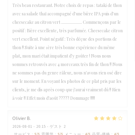
Très beau restaurant. Notre choix de repas : tataki de thon
avec sa salade thaï accompagné d'une bière IPA puis d'un
cheesecake au citron vert ....................... Commençons par le
positif : Bière excellente, très parfumée. Cheesecake citron
vert excellent. Point négatif : Très déçue des portions de
thon !! Suite à une 1ère très bonne expérience du même
plat, mon mari était impatient d'y goûter ! Nous nous
sommes retrouvés avec 4 morceaux très fin de thon !! Nous
ne sommes pas du genre râleur, nous n'avons rien osé dire
sur le moment. En voyant les photos de ce plat pris par les
clients, je me dis après coup que j'aurai vraiment dû !! Rien
à voir !! Effet mois d'août ????? Dommage !!!!!
Olivier
B
2026-08-01
- 20:15 - ゲスト 2
サービス
:
5
/5
雰囲気
:
5
/5
メニュー
:
4
/5
品質-価格
:
4
/5