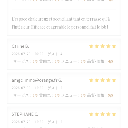
L’espace chaleureux et accueillant tant en terrasse qu’à
l’intérieur. Efficace et agréable le personnel fait le job !
Carine
B
2026-07-29
- 20:00 - ゲスト 4
サービス
:
5
/5
雰囲気
:
5
/5
メニュー
:
5
/5
品質-価格
:
4
/5
amgc.immo@orange.fr
G
2026-07-30
- 12:30 - ゲスト 2
サービス
:
5
/5
雰囲気
:
5
/5
メニュー
:
5
/5
品質-価格
:
5
/5
STEPHANE
C
2026-07-29
- 12:30 - ゲスト 2