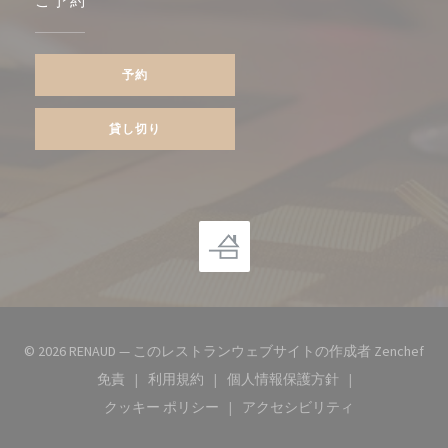
ご予約
予約
貸し切り
((
© 2026 RENAUD — このレストランウェブサイトの作成者
Zenchef
免責
利用規約
個人情報保護方針
((新しいウィンドウで開きます))
((新しいウィンドウで開きます))
((新しいウィンドウで開き
クッキー ポリシー
アクセシビリティ
((新しいウィンドウで開きます))
((新しいウィンドウで開き