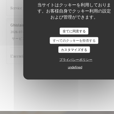
当サイトはクッキーを利用しておりま
Service professionnel
す。お客様自身でクッキー利用の設定
および管理ができます。
Ghislaine
S
全てに同意する
2026-07-24
- 12:30 - ゲスト 2
サービス
:
5
/5
雰囲気
:
5
/5
メニュー
:
5
/5
品質-価格
:
5
/5
すべてのクッキーを拒否する
カスタマイズする
L’accueil, le cadre et la cuisine.
プライバシーポリシー
undefined
1
2
3