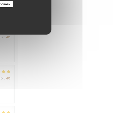
ровать
ВО
:
4
/5
ВО
:
4
/5