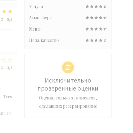
Услуги
Атмосфера
ВО
:
5
/5
Меню
Цена/качество
ВО
:
3
/5
Исключительно
проверенные оценки
u
f : Très
Оценки только от клиентов,
s
сделавших резервирование
ent. En