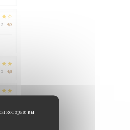
ВО
:
4
/5
ВО
:
4
/5
ВО
:
5
/5
исы которые вы
ВО
:
4
/5