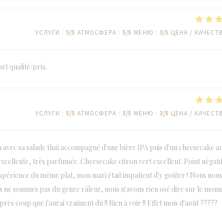
УСЛУГИ
:
5
/5
АТМОСФЕРА
:
5
/5
МЕНЮ
:
3
/5
ЦЕНА / КАЧЕСТ
rt qualité/prix.
УСЛУГИ
:
5
/5
АТМОСФЕРА
:
5
/5
МЕНЮ
:
3
/5
ЦЕНА / КАЧЕСТ
on avec sa salade thaï accompagné d'une bière IPA puis d'un cheesecake a
Bière excellente, très parfumée. Cheesecake citron vert excellent. Point négati
 expérience du même plat, mon mari était impatient d'y goûter ! Nous nou
s ne sommes pas du genre râleur, nous n'avons rien osé dire sur le mom
après coup que j'aurai vraiment dû !! Rien à voir !! Effet mois d'août ?????