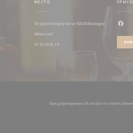
МЕСТО
ПРИСО
58 Quai Georges Gorse 92100 Boulogne
Faceb
((открывается в новом окне))
Billancourt
НОВ
01 55 20 61 19
Предупреждение об отказе от ответственн
((открывается в но