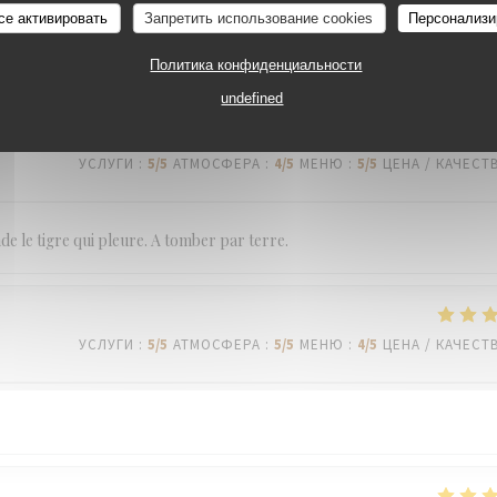
се активировать
Запретить использование cookies
Персонализи
Политика конфиденциальности
undefined
УСЛУГИ
:
5
/5
АТМОСФЕРА
:
4
/5
МЕНЮ
:
5
/5
ЦЕНА / КАЧЕСТ
de le tigre qui pleure. A tomber par terre.
УСЛУГИ
:
5
/5
АТМОСФЕРА
:
5
/5
МЕНЮ
:
4
/5
ЦЕНА / КАЧЕСТ