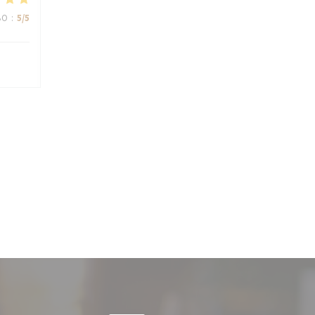
ВО
:
5
/5