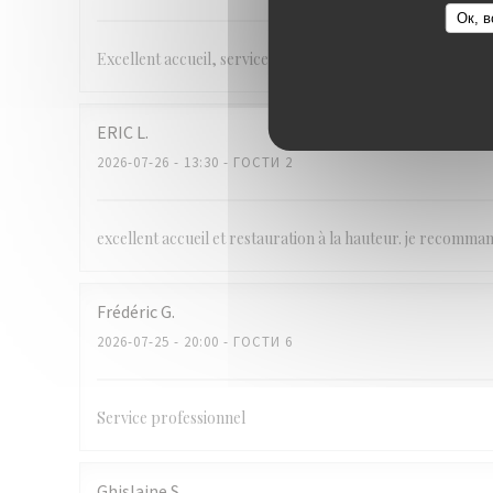
Ок, в
Excellent accueil, service pro, plats de qualité
ERIC
L
2026-07-26
- 13:30 - ГОСТИ 2
excellent accueil et restauration à la hauteur. je recomman
Frédéric
G
2026-07-25
- 20:00 - ГОСТИ 6
Service professionnel
Ghislaine
S