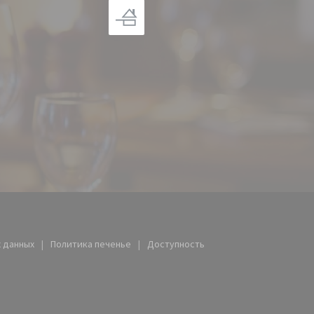
рывается в новом окне))
 данных
Политика печенье
Доступность
тся в новом окне))
((открывается в новом окне))
((открывается в новом окне))