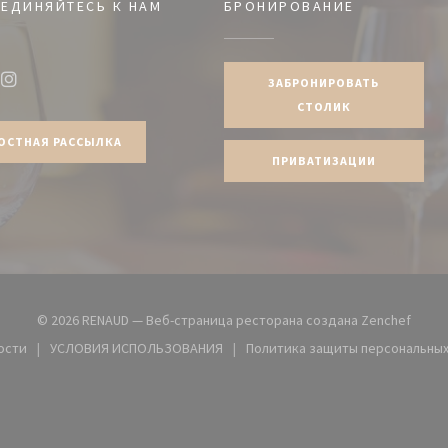
ЕДИНЯЙТЕСЬ К НАМ
БРОНИРОВАНИЕ
ЗАБРОНИРОВАТЬ
ook ((открывается в новом окне))
Instagram ((открывается в новом окне))
СТОЛИК
ОСТНАЯ РАССЫЛКА
ПРИВАТИЗАЦИИ
((отк
© 2026 RENAUD — Веб-страница ресторана создана
Zenchef
ости
УСЛОВИЯ ИСПОЛЬЗОВАНИЯ
Политика защиты персональных
вом окне))
((открывается в новом окне))
((открывае