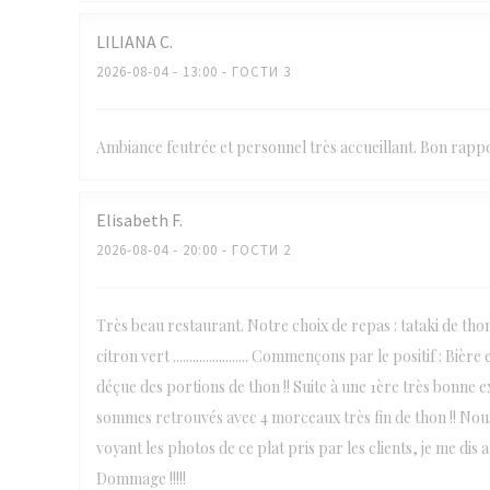
LILIANA
C
2026-08-04
- 13:00 - ГОСТИ 3
Ambiance feutrée et personnel très accueillant. Bon rappo
Elisabeth
F
2026-08-04
- 20:00 - ГОСТИ 2
Très beau restaurant. Notre choix de repas : tataki de th
citron vert ....................... Commençons par le positif : 
déçue des portions de thon !! Suite à une 1ère très bonne
sommes retrouvés avec 4 morceaux très fin de thon !! Nou
voyant les photos de ce plat pris par les clients, je me dis 
Dommage !!!!!