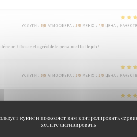
УСЛУГИ
:
5
/5
АТМОСФЕРА
:
5
/5
МЕНЮ
:
4
/5
ЦЕНА / КАЧЕСТ
térieur. Efficace et agréable le personnel fait le job !
УСЛУГИ
:
5
/5
АТМОСФЕРА
:
5
/5
МЕНЮ
:
5
/5
ЦЕНА / КАЧЕСТ
УСЛУГИ
:
5
/5
АТМОСФЕРА
:
5
/5
МЕНЮ
:
5
/5
ЦЕНА / КАЧЕСТ
ользует кукис и позволяет вам контролировать серв
хотите активировать
УСЛУГИ
:
5
/5
АТМОСФЕРА
:
4
/5
МЕНЮ
:
4
/5
ЦЕНА / КАЧЕСТ