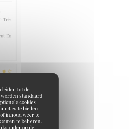
u
f : Très
s
ent. En
JS
:
4
/5
 leiden tot de
en worden standaard
ptionele cookies
uncties te bieden
 of inhoud weer te
orkeuren te beheren.
JS
:
4
/5
inksonder op de