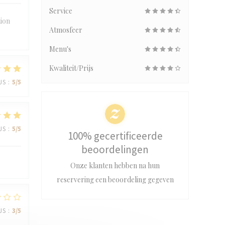
Service
tion
Atmosfeer
Menu's
Kwaliteit/Prijs
JS
:
5
/5
JS
:
5
/5
100% gecertificeerde
beoordelingen
Onze klanten hebben na hun
reservering een beoordeling gegeven
JS
:
3
/5