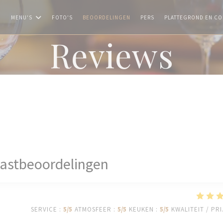
MENU'S
FOTO'S
BEOORDELINGEN
PERS
PLATTEGROND EN CO
Reviews
astbeoordelingen
SERVICE
:
5
/5
ATMOSFEER
:
5
/5
KEUKEN
:
5
/5
KWALITEIT / PRI