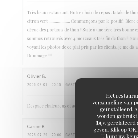
Très beau restaurant. Notre choix de repas : tataki de th
citron vert ....................... Commençons par le positif : 
déçue des portions de thon !! Suite à une 1ère très bonne
sommes retrouvés avec 4 morceaux très fin de thon !! Nou
voyant les photos de ce plat pris par les clients, je me dis 
Dommage !!!!!
Olivier
B
2026-08-01
- 20:15 - GASTEN 2
Het restauran
verzameling van pe
L’espace chaleureux et accueillant tant en terrasse qu’à l’in
geïnstalleerd. 
worden gebruikt 
(bijv. gerelateer
Carine
B
geven. Klik op 'OK,
2026-07-29
- 20:00 - GASTEN 4
U kunt uw keuz