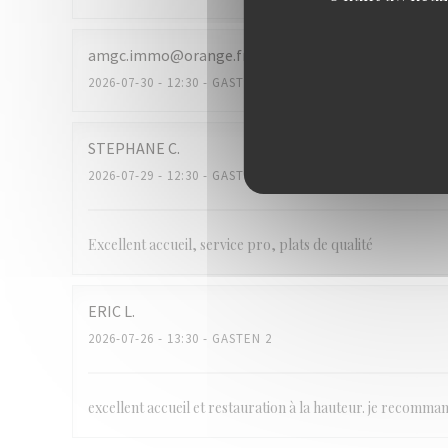
amgc.immo@orange.fr
G
2026-07-30
- 12:30 - GASTEN 2
STEPHANE
C
2026-07-29
- 12:30 - GASTEN 2
Excellent accueil, service pro, plats de qualité
ERIC
L
2026-07-26
- 13:30 - GASTEN 2
excellent accueil et restauration à la hauteur. je recomman