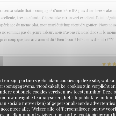
on avec sa salade thaï accompagné d'une bière IPA puis d'un cheesecake a
Bière excellente, très parfumée. Cheesecake citron vert excellent. Point négati
 expérience du même plat, mon mari était impatient d'y goûter ! Nous nou
s ne sommes pas du genre râleur, nous n'avons rien osé dire sur le mom
après coup que j'aurai vraiment dû !! Rien à voir !! Effet mois d'août ?????
SERVICE
:
5
/5
ATMOSFEER
:
5
/5
KEUKEN
:
4
/5
KWALITEIT / PRI
t en zijn partners gebruiken cookies op deze site, wat kan
rsoonsgegevens. 'Noodzakelijke' cookies zijn verplicht 
térieur. Efficace et agréable le personnel fait le job !
Andere optionele cookies vereisen uw toestemming. Deze o
om uw navigatie te analyseren, het sitepubliek te meten, f
d aan sociale netwerken) of gepersonaliseerde advertenties
 accepteer alle', 'Weiger alle' of 'Personaliseer' om uw vo
SERVICE
:
5
/5
ATMOSFEER
:
5
/5
KEUKEN
:
5
/5
KWALITEIT / PRI
es op elk moment wijzigen door op het cookiepictogram l