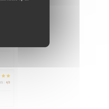
JS
:
5
/5
JS
:
4
/5
JS
:
4
/5