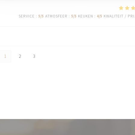
SERVICE
:
5
/5
ATMOSFEER
:
5
/5
KEUKEN
:
4
/5
KWALITEIT / PRI
1
2
3