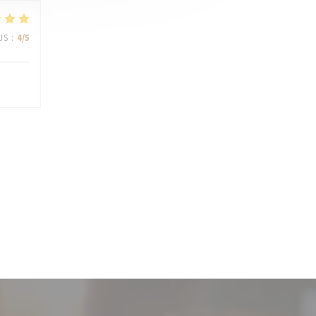
JS
:
4
/5