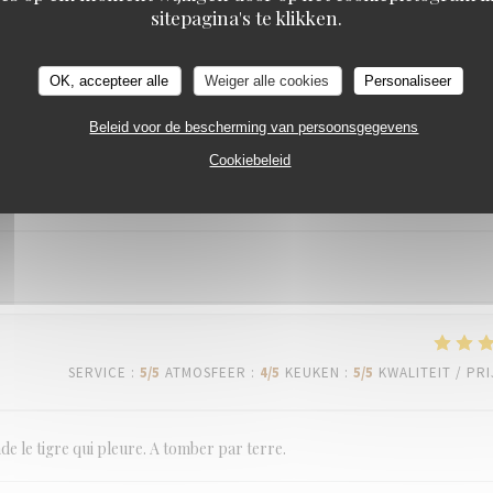
sitepagina's te klikken.
OK, accepteer alle
Weiger alle cookies
Personaliseer
SERVICE
:
5
/5
ATMOSFEER
:
5
/5
KEUKEN
:
5
/5
KWALITEIT / PRI
Beleid voor de bescherming van persoonsgegevens
Cookiebeleid
SERVICE
:
5
/5
ATMOSFEER
:
4
/5
KEUKEN
:
4
/5
KWALITEIT / PRI
SERVICE
:
5
/5
ATMOSFEER
:
4
/5
KEUKEN
:
5
/5
KWALITEIT / PRI
de le tigre qui pleure. A tomber par terre.