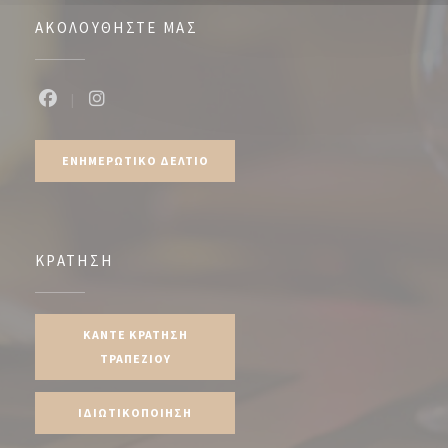
ΑΚΟΛΟΥΘΉΣΤΕ ΜΑΣ
Facebook ((ανοίγει σε νέο παράθυρο))
Instagram ((ανοίγει σε νέο παράθυρο))
ΕΝΗΜΕΡΩΤΙΚΌ ΔΕΛΤΊΟ
ΚΡΆΤΗΣΗ
ΚΆΝΤΕ ΚΡΆΤΗΣΗ
ΤΡΑΠΕΖΙΟΎ
ΙΔΙΩΤΙΚΟΠΟΊΗΣΗ