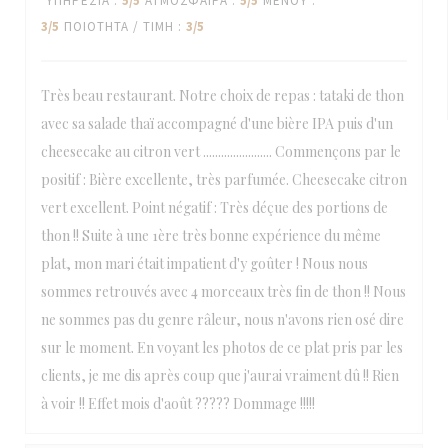
ΥΠΗΡΕΣΊΑ
:
5
/5
ΑΤΜΌΣΦΑΙΡΑ
:
5
/5
ΜΕΝΟΎ
:
3
/5
ΠΟΙΌΤΗΤΑ / ΤΙΜΉ
:
3
/5
Très beau restaurant. Notre choix de repas : tataki de thon
avec sa salade thaï accompagné d'une bière IPA puis d'un
cheesecake au citron vert ....................... Commençons par le
positif : Bière excellente, très parfumée. Cheesecake citron
vert excellent. Point négatif : Très déçue des portions de
thon !! Suite à une 1ère très bonne expérience du même
plat, mon mari était impatient d'y goûter ! Nous nous
sommes retrouvés avec 4 morceaux très fin de thon !! Nous
ne sommes pas du genre râleur, nous n'avons rien osé dire
sur le moment. En voyant les photos de ce plat pris par les
clients, je me dis après coup que j'aurai vraiment dû !! Rien
à voir !! Effet mois d'août ????? Dommage !!!!!