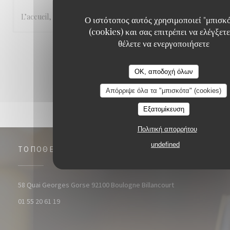
L’accueil, le cadre et la cuisine.
Ο ιστότοπος αυτός χρησιμοποιεί "μπισκ
(cookies) και σας επιτρέπει να ελέγξετε
θέλετε να ενεργοποιήσετε
1
2
3
OK, αποδοχή όλων
Απόρριψε όλα τα "μπισκότα" (cookies)
Εξατομίκευση
Πολιτική απορρήτου
undefined
ΤΟΠΟΘΕΣΊΑ
((ανοίγει σε νέο 
58 Quai Georges Gorse 92100 Boulogne Billancourt
01 55 20 61 19