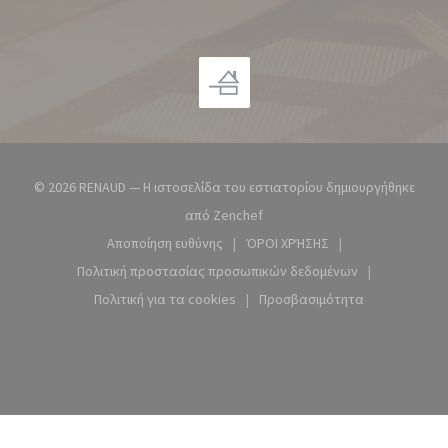
© 2026 RENAUD — Η ιστοσελίδα του εστιατορίου δημιουργήθηκε
((ανοίγει σε νέο παράθυρο))
από
Zenchef
Αποποίηση ευθύνης
ΌΡΟΙ ΧΡΉΣΗΣ
((ανοίγει σε νέο παράθυρο))
((ανοίγει σε νέο παράθυρ
Πολιτική προστασίας προσωπικών δεδομένων
((ανοίγει σε νέο παράθυρο))
Πολιτική για τα cookies
Προσβασιμότητα
((ανοίγει σε νέο παράθυρο))
((ανοίγει σε νέο παράθ