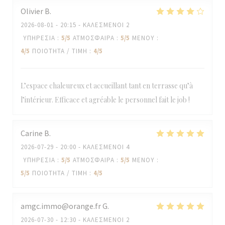
Olivier
B
2026-08-01
- 20:15 - ΚΑΛΕΣΜΈΝΟΙ 2
ΥΠΗΡΕΣΊΑ
:
5
/5
ΑΤΜΌΣΦΑΙΡΑ
:
5
/5
ΜΕΝΟΎ
:
4
/5
ΠΟΙΌΤΗΤΑ / ΤΙΜΉ
:
4
/5
L’espace chaleureux et accueillant tant en terrasse qu’à
l’intérieur. Efficace et agréable le personnel fait le job !
Carine
B
2026-07-29
- 20:00 - ΚΑΛΕΣΜΈΝΟΙ 4
ΥΠΗΡΕΣΊΑ
:
5
/5
ΑΤΜΌΣΦΑΙΡΑ
:
5
/5
ΜΕΝΟΎ
:
5
/5
ΠΟΙΌΤΗΤΑ / ΤΙΜΉ
:
4
/5
amgc.immo@orange.fr
G
2026-07-30
- 12:30 - ΚΑΛΕΣΜΈΝΟΙ 2