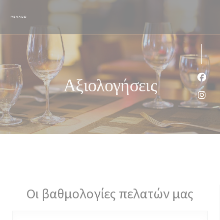
Πίνακας διαχείρισης "Μπισκότων" (Cookies)
Αξιολογήσεις
Face
Inst
Οι βαθμολογίες πελατών μας