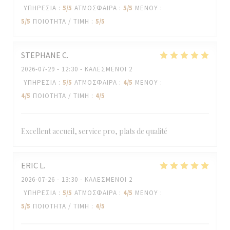
ΥΠΗΡΕΣΊΑ
:
5
/5
ΑΤΜΌΣΦΑΙΡΑ
:
5
/5
ΜΕΝΟΎ
:
5
/5
ΠΟΙΌΤΗΤΑ / ΤΙΜΉ
:
5
/5
STEPHANE
C
2026-07-29
- 12:30 - ΚΑΛΕΣΜΈΝΟΙ 2
ΥΠΗΡΕΣΊΑ
:
5
/5
ΑΤΜΌΣΦΑΙΡΑ
:
4
/5
ΜΕΝΟΎ
:
4
/5
ΠΟΙΌΤΗΤΑ / ΤΙΜΉ
:
4
/5
Excellent accueil, service pro, plats de qualité
ERIC
L
2026-07-26
- 13:30 - ΚΑΛΕΣΜΈΝΟΙ 2
ΥΠΗΡΕΣΊΑ
:
5
/5
ΑΤΜΌΣΦΑΙΡΑ
:
4
/5
ΜΕΝΟΎ
:
5
/5
ΠΟΙΌΤΗΤΑ / ΤΙΜΉ
:
4
/5