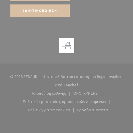
ΙΔΙΩΤΙΚΟΠΟΊΗΣΗ
© 2026 RENAUD — Η ιστοσελίδα του εστιατορίου δημιουργήθηκε
((ανοίγει σε νέο παράθυρο))
από
Zenchef
Αποποίηση ευθύνης
ΌΡΟΙ ΧΡΉΣΗΣ
((ανοίγει σε νέο παράθυρο))
((ανοίγει σε νέο παράθυρ
Πολιτική προστασίας προσωπικών δεδομένων
((ανοίγει σε νέο παράθυρο))
Πολιτική για τα cookies
Προσβασιμότητα
((ανοίγει σε νέο παράθυρο))
((ανοίγει σε νέο παράθ