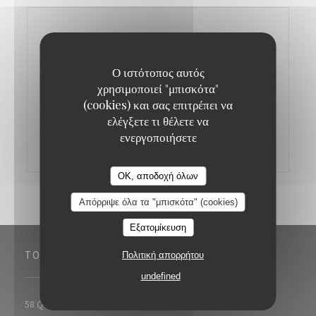
Ο ιστότοπος αυτός
χρησιμοποιεί "μπισκότα"
(cookies) και σας επιτρέπει να
ελέγξετε τι θέλετε να
ενεργοποιήσετε
OK, αποδοχή όλων
Απόρριψε όλα τα "μπισκότα" (cookies)
Εξατομίκευση
ΤΟΠΟΘΕΣΊΑ
Πολιτική απορρήτου
undefined
((ανοίγει σε νέο 
58 Quai Georges Gorse 92100 Boulogne Billancourt