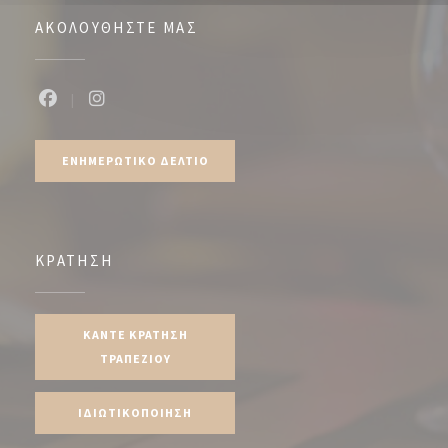
ΑΚΟΛΟΥΘΉΣΤΕ ΜΑΣ
Facebook ((ανοίγει σε νέο παράθυρο))
Instagram ((ανοίγει σε νέο παράθυρο))
ΕΝΗΜΕΡΩΤΙΚΌ ΔΕΛΤΊΟ
ΚΡΆΤΗΣΗ
ΚΆΝΤΕ ΚΡΆΤΗΣΗ
ΤΡΑΠΕΖΙΟΎ
ΙΔΙΩΤΙΚΟΠΟΊΗΣΗ