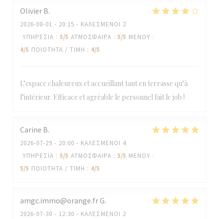
Olivier
B
2026-08-01
- 20:15 - ΚΑΛΕΣΜΈΝΟΙ 2
ΥΠΗΡΕΣΊΑ
:
5
/5
ΑΤΜΌΣΦΑΙΡΑ
:
5
/5
ΜΕΝΟΎ
:
4
/5
ΠΟΙΌΤΗΤΑ / ΤΙΜΉ
:
4
/5
L’espace chaleureux et accueillant tant en terrasse qu’à
l’intérieur. Efficace et agréable le personnel fait le job !
Carine
B
2026-07-29
- 20:00 - ΚΑΛΕΣΜΈΝΟΙ 4
ΥΠΗΡΕΣΊΑ
:
5
/5
ΑΤΜΌΣΦΑΙΡΑ
:
5
/5
ΜΕΝΟΎ
:
5
/5
ΠΟΙΌΤΗΤΑ / ΤΙΜΉ
:
4
/5
amgc.immo@orange.fr
G
2026-07-30
- 12:30 - ΚΑΛΕΣΜΈΝΟΙ 2