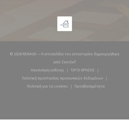
© 2026 RENAUD — Η ιστοσελίδα του εστιατορίου δημιουργήθηκε
((ανοίγει σε νέο παράθυρο))
από
Zenchef
Αποποίηση ευθύνης
ΌΡΟΙ ΧΡΉΣΗΣ
((ανοίγει σε νέο παράθυρο))
((ανοίγει σε νέο παράθυρ
Πολιτική προστασίας προσωπικών δεδομένων
((ανοίγει σε νέο παράθυρο))
Πολιτική για τα cookies
Προσβασιμότητα
((ανοίγει σε νέο παράθυρο))
((ανοίγει σε νέο παράθ