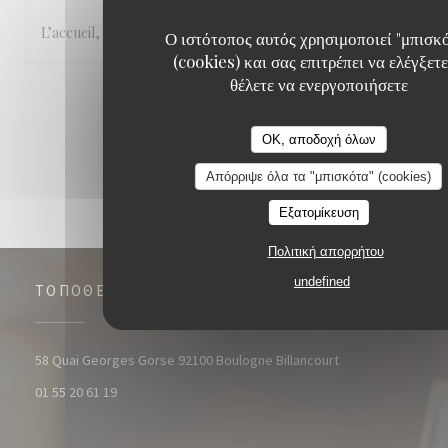
L’accueil, le cadre et la cuisine.
Ο ιστότοπος αυτός χρησιμοποιεί "μπισκ
(cookies) και σας επιτρέπει να ελέγξετε
θέλετε να ενεργοποιήσετε
1
2
3
OK, αποδοχή όλων
Απόρριψε όλα τα "μπισκότα" (cookies)
Εξατομίκευση
Πολιτική απορρήτου
undefined
ΤΟΠΟΘΕΣΊΑ
((ανοίγει σε νέο 
58 Quai Georges Gorse 92100 Boulogne Billancourt
01 55 20 61 19