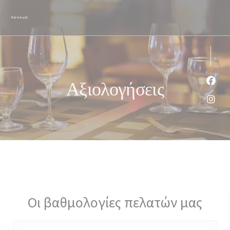
Πίνακας διαχείρισης "Μπισκότων" (Cookies)
Αξιολογήσεις
Face
Inst
Οι βαθμολογίες πελατών μας