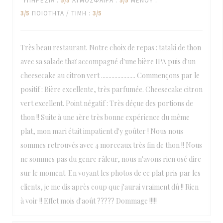
ΥΠΗΡΕΣΊΑ
:
5
/5
ΑΤΜΌΣΦΑΙΡΑ
:
5
/5
ΜΕΝΟΎ
:
3
/5
ΠΟΙΌΤΗΤΑ / ΤΙΜΉ
:
3
/5
Très beau restaurant. Notre choix de repas : tataki de thon
avec sa salade thaï accompagné d'une bière IPA puis d'un
cheesecake au citron vert ....................... Commençons par le
positif : Bière excellente, très parfumée. Cheesecake citron
vert excellent. Point négatif : Très déçue des portions de
thon !! Suite à une 1ère très bonne expérience du même
plat, mon mari était impatient d'y goûter ! Nous nous
sommes retrouvés avec 4 morceaux très fin de thon !! Nous
ne sommes pas du genre râleur, nous n'avons rien osé dire
sur le moment. En voyant les photos de ce plat pris par les
clients, je me dis après coup que j'aurai vraiment dû !! Rien
à voir !! Effet mois d'août ????? Dommage !!!!!