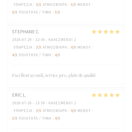
ΥΠΗΡΕΣΊΑ
:
5
/5
ΑΤΜΌΣΦΑΙΡΑ
:
5
/5
ΜΕΝΟΎ
:
5
/5
ΠΟΙΌΤΗΤΑ / ΤΙΜΉ
:
5
/5
STEPHANE
C
2026-07-29
- 12:30 - ΚΑΛΕΣΜΈΝΟΙ 2
ΥΠΗΡΕΣΊΑ
:
5
/5
ΑΤΜΌΣΦΑΙΡΑ
:
4
/5
ΜΕΝΟΎ
:
4
/5
ΠΟΙΌΤΗΤΑ / ΤΙΜΉ
:
4
/5
Excellent accueil, service pro, plats de qualité
ERIC
L
2026-07-26
- 13:30 - ΚΑΛΕΣΜΈΝΟΙ 2
ΥΠΗΡΕΣΊΑ
:
5
/5
ΑΤΜΌΣΦΑΙΡΑ
:
4
/5
ΜΕΝΟΎ
:
5
/5
ΠΟΙΌΤΗΤΑ / ΤΙΜΉ
:
4
/5