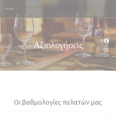
Πίνακας διαχείρισης "Μπισκότων" (Cookies)
Αξιολογήσεις
Face
Inst
Οι βαθμολογίες πελατών μας