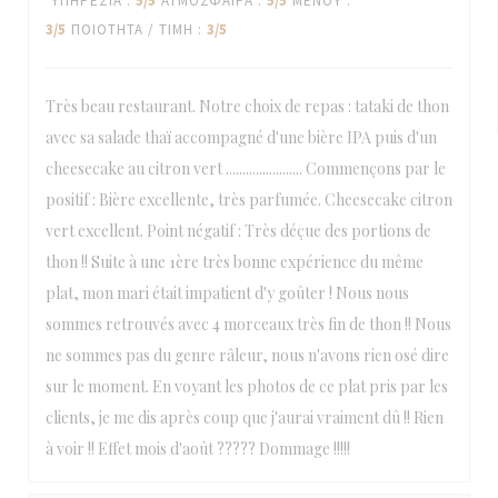
ΥΠΗΡΕΣΊΑ
:
5
/5
ΑΤΜΌΣΦΑΙΡΑ
:
5
/5
ΜΕΝΟΎ
:
3
/5
ΠΟΙΌΤΗΤΑ / ΤΙΜΉ
:
3
/5
Très beau restaurant. Notre choix de repas : tataki de thon
avec sa salade thaï accompagné d'une bière IPA puis d'un
cheesecake au citron vert ....................... Commençons par le
positif : Bière excellente, très parfumée. Cheesecake citron
vert excellent. Point négatif : Très déçue des portions de
thon !! Suite à une 1ère très bonne expérience du même
plat, mon mari était impatient d'y goûter ! Nous nous
sommes retrouvés avec 4 morceaux très fin de thon !! Nous
ne sommes pas du genre râleur, nous n'avons rien osé dire
sur le moment. En voyant les photos de ce plat pris par les
clients, je me dis après coup que j'aurai vraiment dû !! Rien
à voir !! Effet mois d'août ????? Dommage !!!!!