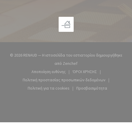
© 2026 RENAUD — Η ιστοσελίδα του εστιατορίου δημιουργήθηκε
((ανοίγει σε νέο παράθυρο))
από
Zenchef
Αποποίηση ευθύνης
ΌΡΟΙ ΧΡΉΣΗΣ
((ανοίγει σε νέο παράθυρο))
((ανοίγει σε νέο παράθυρ
Πολιτική προστασίας προσωπικών δεδομένων
((ανοίγει σε νέο παράθυρο))
Πολιτική για τα cookies
Προσβασιμότητα
((ανοίγει σε νέο παράθυρο))
((ανοίγει σε νέο παράθ