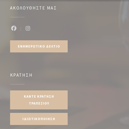
ΑΚΟΛΟΥΘΉΣΤΕ ΜΑΣ
Facebook ((ανοίγει σε νέο παράθυρο))
Instagram ((ανοίγει σε νέο παράθυρο))
ΕΝΗΜΕΡΩΤΙΚΌ ΔΕΛΤΊΟ
ΚΡΆΤΗΣΗ
ΚΆΝΤΕ ΚΡΆΤΗΣΗ
ΤΡΑΠΕΖΙΟΎ
ΙΔΙΩΤΙΚΟΠΟΊΗΣΗ