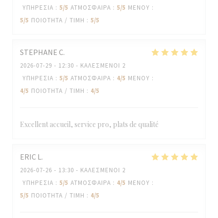
ΥΠΗΡΕΣΊΑ
:
5
/5
ΑΤΜΌΣΦΑΙΡΑ
:
5
/5
ΜΕΝΟΎ
:
5
/5
ΠΟΙΌΤΗΤΑ / ΤΙΜΉ
:
5
/5
STEPHANE
C
2026-07-29
- 12:30 - ΚΑΛΕΣΜΈΝΟΙ 2
ΥΠΗΡΕΣΊΑ
:
5
/5
ΑΤΜΌΣΦΑΙΡΑ
:
4
/5
ΜΕΝΟΎ
:
4
/5
ΠΟΙΌΤΗΤΑ / ΤΙΜΉ
:
4
/5
Excellent accueil, service pro, plats de qualité
ERIC
L
2026-07-26
- 13:30 - ΚΑΛΕΣΜΈΝΟΙ 2
ΥΠΗΡΕΣΊΑ
:
5
/5
ΑΤΜΌΣΦΑΙΡΑ
:
4
/5
ΜΕΝΟΎ
:
5
/5
ΠΟΙΌΤΗΤΑ / ΤΙΜΉ
:
4
/5