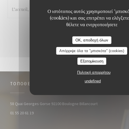
L’accueil, le cadre et la cuisine.
Ο ιστότοπος αυτός χρησιμοποιεί "μπισκ
(cookies) και σας επιτρέπει να ελέγξετε
θέλετε να ενεργοποιήσετε
1
2
3
OK, αποδοχή όλων
Απόρριψε όλα τα "μπισκότα" (cookies)
Εξατομίκευση
Πολιτική απορρήτου
undefined
ΤΟΠΟΘΕΣΊΑ
((ανοίγει σε νέο 
58 Quai Georges Gorse 92100 Boulogne Billancourt
01 55 20 61 19