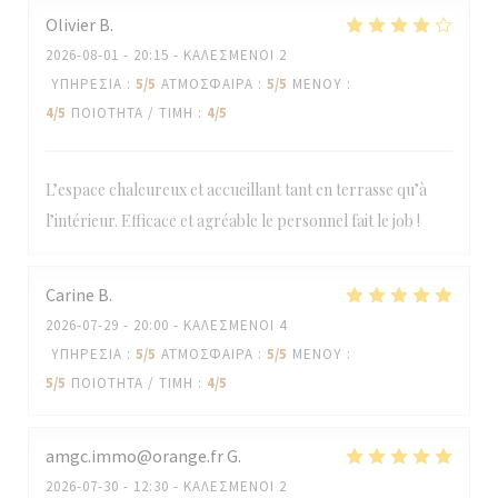
Olivier
B
2026-08-01
- 20:15 - ΚΑΛΕΣΜΈΝΟΙ 2
ΥΠΗΡΕΣΊΑ
:
5
/5
ΑΤΜΌΣΦΑΙΡΑ
:
5
/5
ΜΕΝΟΎ
:
4
/5
ΠΟΙΌΤΗΤΑ / ΤΙΜΉ
:
4
/5
L’espace chaleureux et accueillant tant en terrasse qu’à
l’intérieur. Efficace et agréable le personnel fait le job !
Carine
B
2026-07-29
- 20:00 - ΚΑΛΕΣΜΈΝΟΙ 4
ΥΠΗΡΕΣΊΑ
:
5
/5
ΑΤΜΌΣΦΑΙΡΑ
:
5
/5
ΜΕΝΟΎ
:
5
/5
ΠΟΙΌΤΗΤΑ / ΤΙΜΉ
:
4
/5
amgc.immo@orange.fr
G
2026-07-30
- 12:30 - ΚΑΛΕΣΜΈΝΟΙ 2