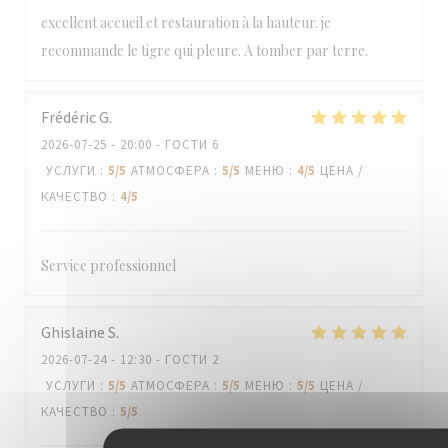
excellent accueil et restauration à la hauteur. je
recommande le tigre qui pleure. A tomber par terre.
Frédéric
G
2026-07-25
- 20:00 - ГОСТИ 6
УСЛУГИ
:
5
/5
АТМОСФЕРА
:
5
/5
МЕНЮ
:
4
/5
ЦЕНА /
КАЧЕСТВО
:
4
/5
Service professionnel
Ghislaine
S
2026-07-24
- 12:30 - ГОСТИ 2
УСЛУГИ
:
5
/5
АТМОСФЕРА
:
5
/5
МЕНЮ
:
5
/5
ЦЕНА /
КАЧЕСТВО
:
5
/5