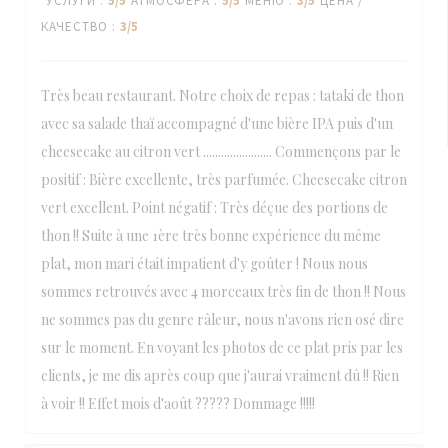
УСЛУГИ
:
5
/5
АТМОСФЕРА
:
5
/5
МЕНЮ
:
3
/5
ЦЕНА /
КАЧЕСТВО
:
3
/5
Très beau restaurant. Notre choix de repas : tataki de thon
avec sa salade thaï accompagné d'une bière IPA puis d'un
cheesecake au citron vert ....................... Commençons par le
positif : Bière excellente, très parfumée. Cheesecake citron
vert excellent. Point négatif : Très déçue des portions de
thon !! Suite à une 1ère très bonne expérience du même
plat, mon mari était impatient d'y goûter ! Nous nous
sommes retrouvés avec 4 morceaux très fin de thon !! Nous
ne sommes pas du genre râleur, nous n'avons rien osé dire
sur le moment. En voyant les photos de ce plat pris par les
clients, je me dis après coup que j'aurai vraiment dû !! Rien
à voir !! Effet mois d'août ????? Dommage !!!!!