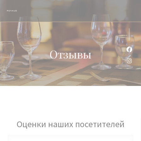
Панель управления cookies
Отзывы
Face
Inst
Оценки наших посетителей