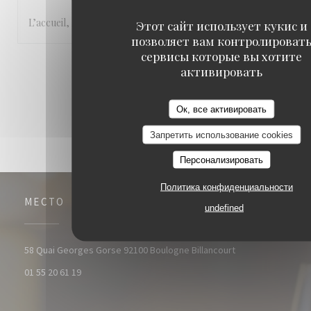
L’accueil, le cadre et la cuisine.
Этот сайт использует кукис и
позволяет вам контролироват
сервисы которые вы хотите
1
2
3
активировать
Ок, все активировать
Запретить использование cookies
Персонализировать
Политика конфиденциальности
МЕСТО
undefined
((открывается в 
58 Quai Georges Gorse 92100 Boulogne Billancourt
01 55 20 61 19