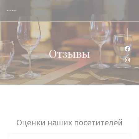
Панель управления cookies
Отзывы
Face
Inst
Оценки наших посетителей