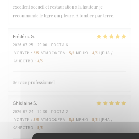
excellent accueil et restauration à la hauteur. je
recommande le tigre qui pleure. A tomber par terre.
Frédéric
G
2026-07-25
- 20:00 - ГОСТИ 6
УСЛУГИ
:
5
/5
АТМОСФЕРА
:
5
/5
МЕНЮ
:
4
/5
ЦЕНА /
КАЧЕСТВО
:
4
/5
Service professionnel
Ghislaine
S
2026-07-24
- 12:30 - ГОСТИ 2
УСЛУГИ
:
5
/5
АТМОСФЕРА
:
5
/5
МЕНЮ
:
5
/5
ЦЕНА /
КАЧЕСТВО
:
5
/5