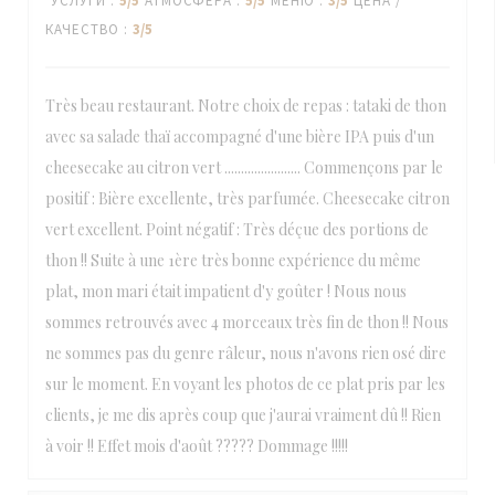
УСЛУГИ
:
5
/5
АТМОСФЕРА
:
5
/5
МЕНЮ
:
3
/5
ЦЕНА /
КАЧЕСТВО
:
3
/5
Très beau restaurant. Notre choix de repas : tataki de thon
avec sa salade thaï accompagné d'une bière IPA puis d'un
cheesecake au citron vert ....................... Commençons par le
positif : Bière excellente, très parfumée. Cheesecake citron
vert excellent. Point négatif : Très déçue des portions de
thon !! Suite à une 1ère très bonne expérience du même
plat, mon mari était impatient d'y goûter ! Nous nous
sommes retrouvés avec 4 morceaux très fin de thon !! Nous
ne sommes pas du genre râleur, nous n'avons rien osé dire
sur le moment. En voyant les photos de ce plat pris par les
clients, je me dis après coup que j'aurai vraiment dû !! Rien
à voir !! Effet mois d'août ????? Dommage !!!!!