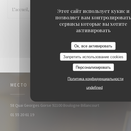
L’accueil, le cadre et la cuisine.
Этот сайт использует кукис и
позволяет вам контролироват
сервисы которые вы хотите
1
2
3
активировать
Ок, все активировать
Запретить использование cookies
Персонализировать
Политика конфиденциальности
МЕСТО
undefined
((открывается в 
58 Quai Georges Gorse 92100 Boulogne Billancourt
01 55 20 61 19