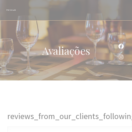
Painel de Gerenciamento de Cookies
Avaliações
Face
Inst
reviews_from_our_clients_followi