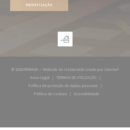
PRIVATIZAÇÃO
((abre
© 2026 RENAUD — Website do restaurante criado por
Zenchef
Aviso Legal
TERMOS DE UTILIZAÇÃO
((abre numa nova janela))
((abre numa nova janela))
Política de proteção de dados pessoais
((abre numa nova janela))
Política de cookies
Acessibilidade
((abre numa nova janela))
((abre numa nova janela))