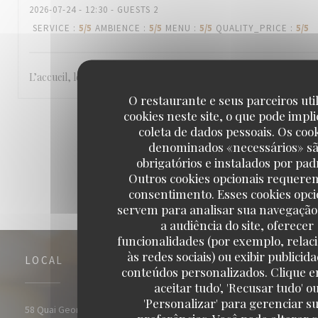
2026-07-24
- 12:30 - GUESTS 2
SERVICE
:
5
/5
AMBIENCE
:
5
/5
MENU
:
5
/5
QUALITY_PRICE
:
5
/5
L’accueil, le cadre et la cuisine.
O restaurante e seus parceiros uti
cookies neste site, o que pode impli
1
2
3
coleta de dados pessoais. Os coo
denominados «necessários» s
obrigatórios e instalados por pad
Outros cookies opcionais requere
consentimento. Esses cookies opci
servem para analisar sua navegação
a audiência do site, oferecer
funcionalidades (por exemplo, relac
às redes sociais) ou exibir publicid
LOCAL
conteúdos personalizados. Clique e
aceitar tudo', 'Recusar tudo' o
'Personalizar' para gerenciar s
((abre numa nova j
58 Quai Georges Gorse 92100 Boulogne Billancourt