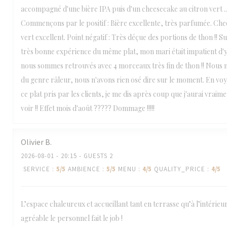
accompagné d'une bière IPA puis d'un cheesecake au citron vert ...........
Commençons par le positif : Bière excellente, très parfumée. Che
vert excellent. Point négatif : Très déçue des portions de thon !! Su
très bonne expérience du même plat, mon mari était impatient d'y
nous sommes retrouvés avec 4 morceaux très fin de thon !! Nous
du genre râleur, nous n'avons rien osé dire sur le moment. En voy
ce plat pris par les clients, je me dis après coup que j'aurai vraimen
voir !! Effet mois d'août ????? Dommage !!!!!
Olivier
B
2026-08-01
- 20:15 - GUESTS 2
SERVICE
:
5
/5
AMBIENCE
:
5
/5
MENU
:
4
/5
QUALITY_PRICE
:
4
/5
L’espace chaleureux et accueillant tant en terrasse qu’à l’intérieur
agréable le personnel fait le job !