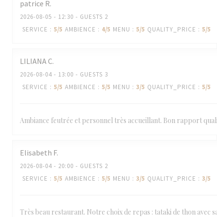
patrice
R
2026-08-05
- 12:30 - GUESTS 2
SERVICE
:
5
/5
AMBIENCE
:
4
/5
MENU
:
5
/5
QUALITY_PRICE
:
5
/5
LILIANA
C
2026-08-04
- 13:00 - GUESTS 3
SERVICE
:
5
/5
AMBIENCE
:
5
/5
MENU
:
3
/5
QUALITY_PRICE
:
5
/5
Ambiance feutrée et personnel très accueillant. Bon rapport quali
Elisabeth
F
2026-08-04
- 20:00 - GUESTS 2
SERVICE
:
5
/5
AMBIENCE
:
5
/5
MENU
:
3
/5
QUALITY_PRICE
:
3
/5
Très beau restaurant. Notre choix de repas : tataki de thon avec sa