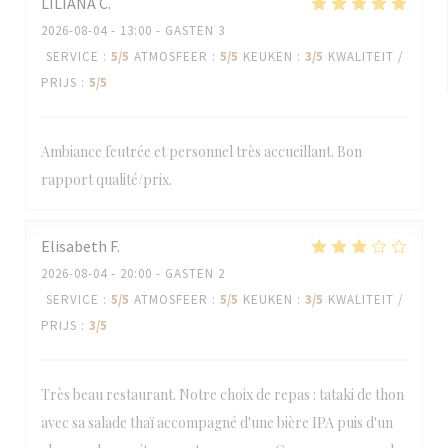
LILIANA
C
2026-08-04
- 13:00 - GASTEN 3
SERVICE
:
5
/5
ATMOSFEER
:
5
/5
KEUKEN
:
3
/5
KWALITEIT /
PRIJS
:
5
/5
Ambiance feutrée et personnel très accueillant. Bon
rapport qualité/prix.
Elisabeth
F
2026-08-04
- 20:00 - GASTEN 2
SERVICE
:
5
/5
ATMOSFEER
:
5
/5
KEUKEN
:
3
/5
KWALITEIT /
PRIJS
:
3
/5
Très beau restaurant. Notre choix de repas : tataki de thon
avec sa salade thaï accompagné d'une bière IPA puis d'un