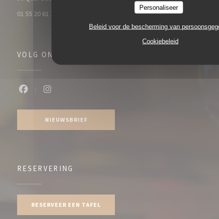
Personaliseer
01 55 20 61 19
Beleid voor de bescherming van persoonsge
Cookiebeleid
VOLG ONS
Facebook ((opent in een nieuw venster))
Instagram ((opent in een nieuw venster))
NIEUWSBRIEF
RESERVERING
RESERVEER EEN TAFEL