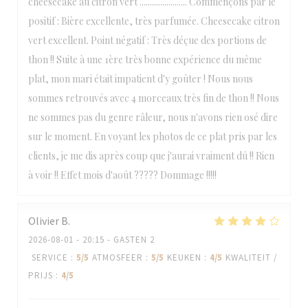
cheesecake au citron vert ....................... Commençons par le
positif : Bière excellente, très parfumée. Cheesecake citron
vert excellent. Point négatif : Très déçue des portions de
thon !! Suite à une 1ère très bonne expérience du même
plat, mon mari était impatient d'y goûter ! Nous nous
sommes retrouvés avec 4 morceaux très fin de thon !! Nous
ne sommes pas du genre râleur, nous n'avons rien osé dire
sur le moment. En voyant les photos de ce plat pris par les
clients, je me dis après coup que j'aurai vraiment dû !! Rien
à voir !! Effet mois d'août ????? Dommage !!!!!
Olivier
B
2026-08-01
- 20:15 - GASTEN 2
SERVICE
:
5
/5
ATMOSFEER
:
5
/5
KEUKEN
:
4
/5
KWALITEIT /
PRIJS
:
4
/5