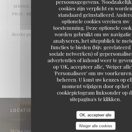
persoonsgegevens. 'Noodzakelijk
SERVICE
:
5
/5
ATMOSFEER
:
5
/5
KEUKEN
:
4
/5
KWALITEIT /
cookies zijn verplicht en worde
standaard geïnstalleerd. Ander
PRIJS
:
4
/5
optionele cookies vereisen uw
toestemming. Deze optionele cook
worden gebruikt om uw navigatie 
Service professionnel
analyseren, het sitepubliek te met
functies te bieden (bijv. gerelateerd
sociale netwerken) of gepersonalis
1
2
3
advertenties of inhoud weer te geven
op 'OK, accepteer alle', 'Weiger alle'
'Personaliseer' om uw voorkeuren
beheren. U kunt uw keuzes op el
moment wijzigen door op het
cookiepictogram linksonder op d
sitepagina's te klikken.
LOCATIE
OK, accepteer alle
Weiger alle cookies
((opent in een nie
58 Quai Georges Gorse 92100 Boulogne Billancourt