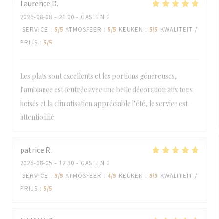
Laurence
D
2026-08-08
- 21:00 - GASTEN 3
SERVICE
:
5
/5
ATMOSFEER
:
5
/5
KEUKEN
:
5
/5
KWALITEIT /
PRIJS
:
5
/5
Les plats sont excellents et les portions généreuses,
l’ambiance est feutrée avec une belle décoration aux tons
boisés et la climatisation appréciable l’été, le service est
attentionné
patrice
R
2026-08-05
- 12:30 - GASTEN 2
SERVICE
:
5
/5
ATMOSFEER
:
4
/5
KEUKEN
:
5
/5
KWALITEIT /
PRIJS
:
5
/5