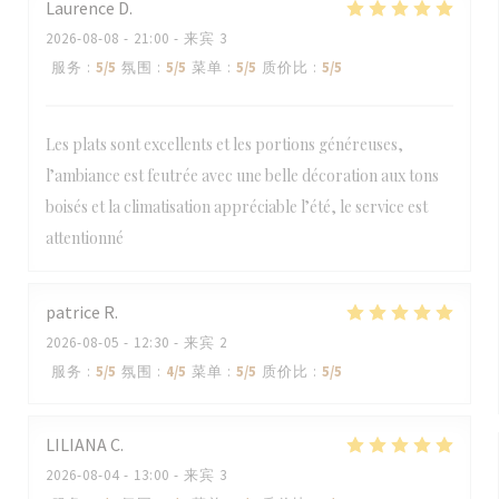
Laurence
D
2026-08-08
- 21:00 - 来宾 3
服务
:
5
/5
氛围
:
5
/5
菜单
:
5
/5
质价比
:
5
/5
Les plats sont excellents et les portions généreuses,
l’ambiance est feutrée avec une belle décoration aux tons
boisés et la climatisation appréciable l’été, le service est
attentionné
patrice
R
2026-08-05
- 12:30 - 来宾 2
服务
:
5
/5
氛围
:
4
/5
菜单
:
5
/5
质价比
:
5
/5
LILIANA
C
2026-08-04
- 13:00 - 来宾 3