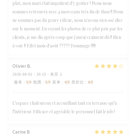
plat, mon mari était impatient d'y goûter ! Nous nous
sommes retrouvés avec 4 morceaux très fin de thon !! Nous
ne sommes pas du genre râleur, nous n'avons rien osé dire
sur le moment. En voyant les photos de ce plat pris par les
clients, je me dis après coup que j'aurai vraiment dû !! Rien
à voir !! Effet mois d'août ????? Dommage !!!!!
Olivier
B
2026-08-01
- 20:15 - 来宾 2
服务
:
5
/5
氛围
:
5
/5
菜单
:
4
/5
质价比
:
4
/5
L’espace chaleureux et accueillant tant en terrasse qu’à
l’intérieur. Efficace et agréable le personnel fait le job !
Carine
B