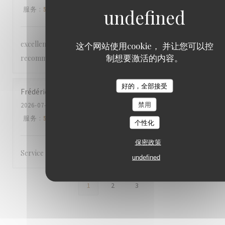
服务
:
5
/5
氛围
:
4
/5
菜单
:
5
/5
质价比
:
4
/5
excellent accueil et restauration à la hauteur. je
这个网站使用cookie， 并让您可以控
制想要激活的内容。
recommande le tigre qui pleure. A tomber par terre.
好的，全部接受
Frédéric
G
禁用
2026-07-25
- 20:00 - 来宾 6
服务
:
5
/5
氛围
:
5
/5
菜单
:
4
/5
质价比
:
4
/5
个性化
保密政策
Service professionnel
undefined
1
2
3