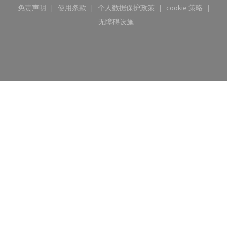
免责声明
使用条款
个人数据保护政策
cookie 策略
((在新窗口中打开))
((在新窗口中打开))
((在新窗口中打开))
((在新窗口中
无障碍设施
((在新窗口中打开))