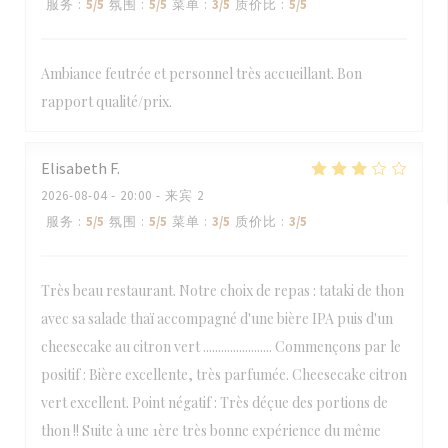
服务
:
5
/5
氛围
:
5
/5
菜单
:
3
/5
质价比
:
5
/5
Ambiance feutrée et personnel très accueillant. Bon
rapport qualité/prix.
Elisabeth
F
2026-08-04
- 20:00 - 来宾 2
服务
:
5
/5
氛围
:
5
/5
菜单
:
3
/5
质价比
:
3
/5
Très beau restaurant. Notre choix de repas : tataki de thon
avec sa salade thaï accompagné d'une bière IPA puis d'un
cheesecake au citron vert ....................... Commençons par le
positif : Bière excellente, très parfumée. Cheesecake citron
vert excellent. Point négatif : Très déçue des portions de
thon !! Suite à une 1ère très bonne expérience du même