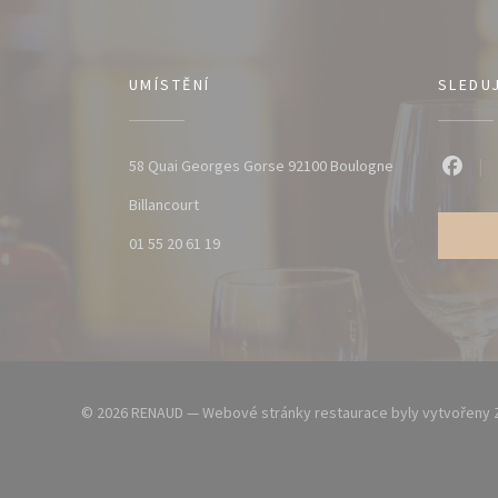
UMÍSTĚNÍ
SLEDU
58 Quai Georges Gorse 92100 Boulogne
Faceb
((otevře se v novém okně))
Billancourt
01 55 20 61 19
© 2026 RENAUD — Webové stránky restaurace byly vytvořeny