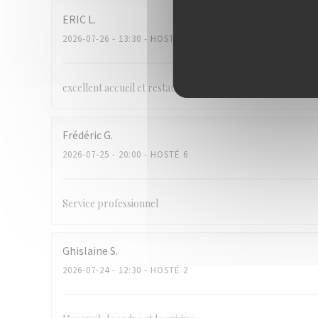
ERIC
L
2026-07-26
- 13:30 - HOSTÉ 2
excellent accueil et restauration à la hauteur. je recomman
Frédéric
G
2026-07-25
- 20:00 - HOSTÉ 6
Service professionnel
Ghislaine
S
2026-07-24
- 12:30 - HOSTÉ 2