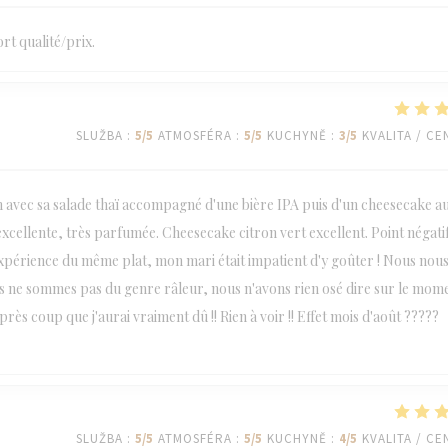
rt qualité/prix.
SLUŽBA
:
5
/5
ATMOSFÉRA
:
5
/5
KUCHYNĚ
:
3
/5
KVALITA / CE
on avec sa salade thaï accompagné d'une bière IPA puis d'un cheesecake a
Bière excellente, très parfumée. Cheesecake citron vert excellent. Point négati
 expérience du même plat, mon mari était impatient d'y goûter ! Nous nou
s ne sommes pas du genre râleur, nous n'avons rien osé dire sur le mom
après coup que j'aurai vraiment dû !! Rien à voir !! Effet mois d'août ?????
SLUŽBA
:
5
/5
ATMOSFÉRA
:
5
/5
KUCHYNĚ
:
4
/5
KVALITA / CE