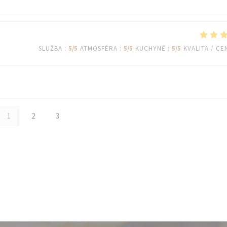
SLUŽBA
:
5
/5
ATMOSFÉRA
:
5
/5
KUCHYNĚ
:
5
/5
KVALITA / CE
1
2
3