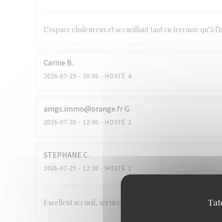
L’espace chaleureux et accueillant tant en terrasse qu’à l’in
Carine
B
2026-07-29
- 20:00 - HOSTÉ 4
amgc.immo@orange.fr
G
2026-07-30
- 12:30 - HOSTÉ 2
STEPHANE
C
2026-07-29
- 12:30 - HOSTÉ 2
Tat
Excellent accueil, service pro, plats de qualité