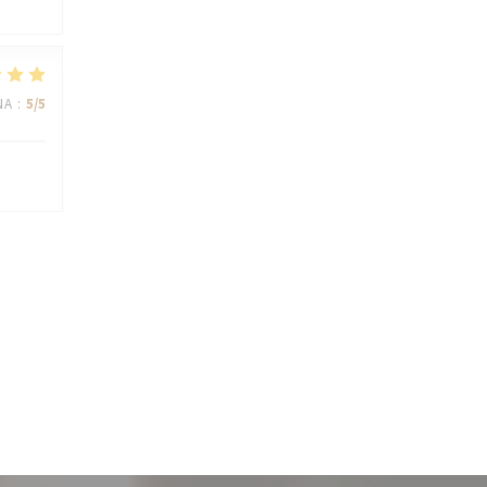
NA
:
5
/5