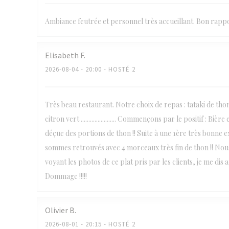
Ambiance feutrée et personnel très accueillant. Bon rappo
Elisabeth
F
2026-08-04
- 20:00 - HOSTÉ 2
Très beau restaurant. Notre choix de repas : tataki de th
citron vert ....................... Commençons par le positif : 
déçue des portions de thon !! Suite à une 1ère très bonne
sommes retrouvés avec 4 morceaux très fin de thon !! Nou
voyant les photos de ce plat pris par les clients, je me dis 
Dommage !!!!!
Olivier
B
2026-08-01
- 20:15 - HOSTÉ 2