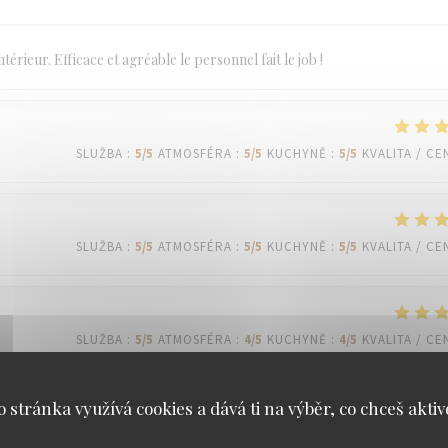
térieur. Efficace et agréable le personnel fait le job !
SLUŽBA
:
5
/5
ATMOSFÉRA
:
5
/5
KUCHYNĚ
:
5
/5
KVALITA / CE
SLUŽBA
:
5
/5
ATMOSFÉRA
:
5
/5
KUCHYNĚ
:
5
/5
KVALITA / CE
SLUŽBA
:
5
/5
ATMOSFÉRA
:
4
/5
KUCHYNĚ
:
4
/5
KVALITA / CE
o stránka využívá cookies a dává ti na výběr, co chceš aktiv