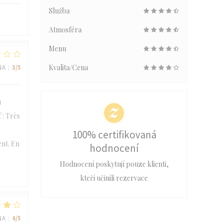
Služba
Atmosféra
Menu
Kvalita/Cena
NA
:
3
/5
u
f : Très
s
100% certifikovaná
ent. En
hodnocení
Hodnocení poskytují pouze klienti,
kteří učinili rezervace
NA
:
4
/5