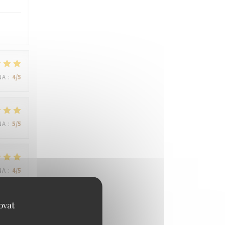
NA
:
4
/5
NA
:
5
/5
NA
:
4
/5
ovat