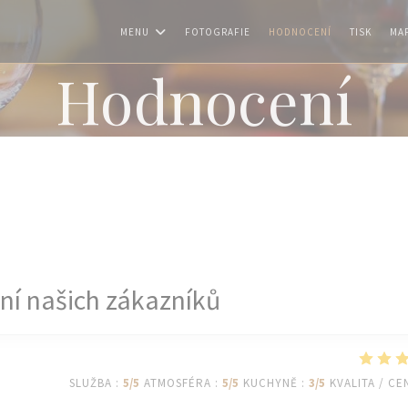
MENU
FOTOGRAFIE
HODNOCENÍ
TISK
MAP
Hodnocení
í našich zákazníků
SLUŽBA
:
5
/5
ATMOSFÉRA
:
5
/5
KUCHYNĚ
:
3
/5
KVALITA / CE