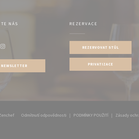
JTE NÁS
REZERVACE
REZERVOVAT STŮL
ook ((otevře se v novém okně))
Instagram ((otevře se v novém okně))
PRIVATIZACE
NEWSLETTER
((otevře se v novém okně))
Zenchef
Odmítnutí odpovědnosti
PODMÍNKY POUŽITÍ
Zásady ochr
((otevře se v novém okně))
((otevře se v novém okn