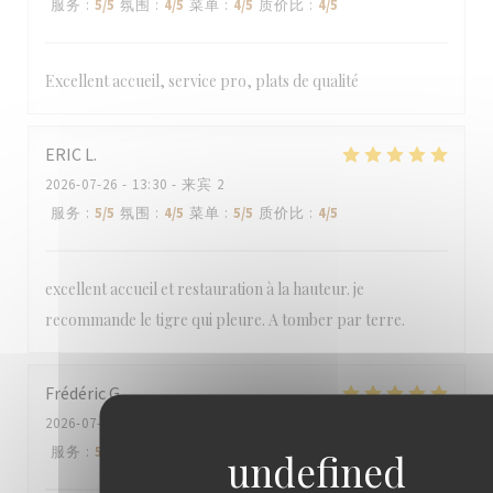
服务
:
5
/5
氛围
:
4
/5
菜单
:
4
/5
质价比
:
4
/5
Excellent accueil, service pro, plats de qualité
ERIC
L
2026-07-26
- 13:30 - 来宾 2
服务
:
5
/5
氛围
:
4
/5
菜单
:
5
/5
质价比
:
4
/5
excellent accueil et restauration à la hauteur. je
recommande le tigre qui pleure. A tomber par terre.
Frédéric
G
2026-07-25
- 20:00 - 来宾 6
服务
:
5
/5
氛围
:
5
/5
菜单
:
4
/5
质价比
:
4
/5