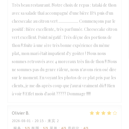
Très beau restaurant. Notre choix de repas : tataki de thon
avec sa salade thaï accompagné d'une bière IPA puis d'un
cheesecake au citron vert ....................... Commençons par le
positif : Bière excellente, très parfumée. Cheesecake citron
vert excellent. Point négatif : Très déçue des portions de
thon !! Suite à une 1ère très bonne expérience du même
plat, mon mari était impatient d'y goûter ! Nous nous
sommes retrouvés avec 4 morceaux très fin de thon !! Nous
ne sommes pas du genre râleur, nous n'avons rien osé dire
sur le moment. En voyant les photos de ce plat pris par les
clients, je me dis après coup que j'aurai vraiment dû !! Rien
à voir !! Effet mois d'août ????? Dommage !!!!!
Olivier
B
2026-08-01
- 20:15 - 来宾 2
服务
:
5
/5
氛围
:
5
/5
菜单
:
4
/5
质价比
:
4
/5