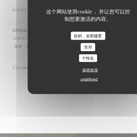
Service professionnel
这个网站使用cookie， 并让您可以控
制想要激活的内容。
Ghislaine
S
好的，全部接受
2026-07-24
- 12:30 - 来宾 2
服务
:
5
/5
氛围
:
5
/5
菜单
:
5
/5
质价比
:
5
/5
禁用
个性化
L’accueil, le cadre et la cuisine.
保密政策
undefined
1
2
3