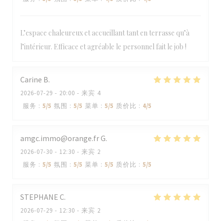
L’espace chaleureux et accueillant tant en terrasse qu’à
l’intérieur. Efficace et agréable le personnel fait le job !
Carine
B
2026-07-29
- 20:00 - 来宾 4
服务
:
5
/5
氛围
:
5
/5
菜单
:
5
/5
质价比
:
4
/5
amgc.immo@orange.fr
G
2026-07-30
- 12:30 - 来宾 2
服务
:
5
/5
氛围
:
5
/5
菜单
:
5
/5
质价比
:
5
/5
STEPHANE
C
2026-07-29
- 12:30 - 来宾 2