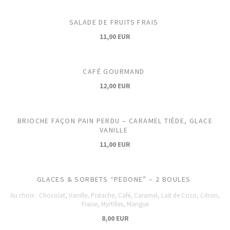
SALADE DE FRUITS FRAIS
11,00 EUR
CAFÉ GOURMAND
12,00 EUR
BRIOCHE FAÇON PAIN PERDU – CARAMEL TIÈDE, GLACE
VANILLE
11,00 EUR
GLACES & SORBETS “PEDONE” – 2 BOULES
Au choix : Chocolat, Vanille, Pistache, Café, Caramel, Lait de Coco, Citron,
Fraise, Myrtilles, Mangue
8,00 EUR