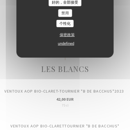
好的，全部接受
AMOUR DE DEUTZ BLANC DE BLANCS
禁用
195,00 EUR
个性化
75cl
保密政策
undefined
LES BLANCS
VENTOUX AOP BIO-CLARET-TOURNIER "B DE BACCHUS"2023
42,00 EUR
75 cl
VENTOUX AOP BIO-CLARETTOURNIER "B DE BACCHUS"