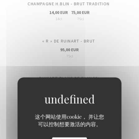
CHAMPAGNE H.BLIN - BRUT TRADITION
14,00 EUR
75,00 EUR
14cl
75cl
« R » DE RUINART - BRUT
95,00 EUR
75cl
RUINART BLANC DE BLANCS
140,00 EUR
75cl
CHAMPAGNE BILLECART-SALMON - BRUT ROSÉ
这个网站使用cookie， 并让您
可以控制想要激活的内容。
110,00 EUR
75cl