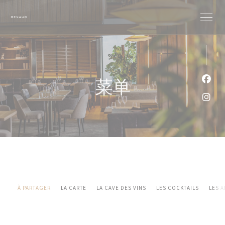
Cookie管理面板
菜单
Fac
Ins
À PARTAGER
LA CARTE
LA CAVE DES VINS
LES COCKTAILS
LES 