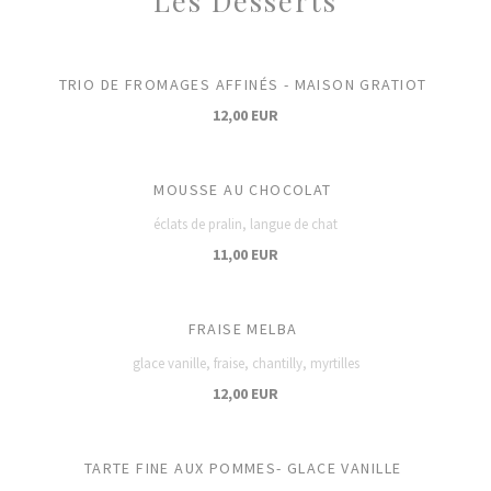
Les Desserts
TRIO DE FROMAGES AFFINÉS - MAISON GRATIOT
12,00 EUR
MOUSSE AU CHOCOLAT
éclats de pralin, langue de chat
11,00 EUR
FRAISE MELBA
glace vanille, fraise, chantilly, myrtilles
12,00 EUR
TARTE FINE AUX POMMES- GLACE VANILLE