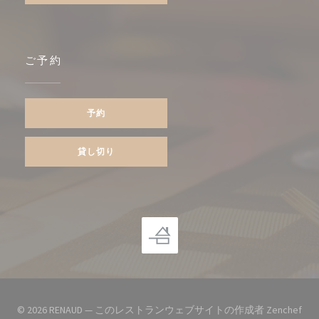
ご予約
予約
貸し切り
((
© 2026 RENAUD — このレストランウェブサイトの作成者
Zenchef