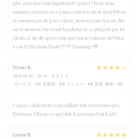
plat, mon mari était impatient d'y goûter ! Nous nous
sommes retrouvés avec 4 morceaux très fin de thon !! Nous
ne sommes pas du genre râleur, nous n'avons rien osé dire
sur le moment. En voyant les photos de ce plat pris par les
clients, je me dis après coup que j'aurai vraiment dû !! Rien
à voir !! Effet mois d'août ????? Dommage !!!!!
Olivier
B
2026-08-01
- 20:15 - ゲスト 2
サービス
:
5
/5
雰囲気
:
5
/5
メニュー
:
4
/5
品質-価格
:
4
/5
L’espace chaleureux et accueillant tant en terrasse qu’à
l’intérieur. Efficace et agréable le personnel fait le job !
Carine
B