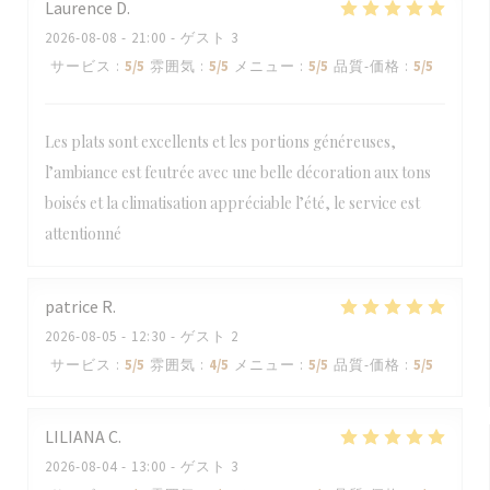
Laurence
D
2026-08-08
- 21:00 - ゲスト 3
サービス
:
5
/5
雰囲気
:
5
/5
メニュー
:
5
/5
品質-価格
:
5
/5
Les plats sont excellents et les portions généreuses,
l’ambiance est feutrée avec une belle décoration aux tons
boisés et la climatisation appréciable l’été, le service est
attentionné
patrice
R
2026-08-05
- 12:30 - ゲスト 2
サービス
:
5
/5
雰囲気
:
4
/5
メニュー
:
5
/5
品質-価格
:
5
/5
LILIANA
C
2026-08-04
- 13:00 - ゲスト 3