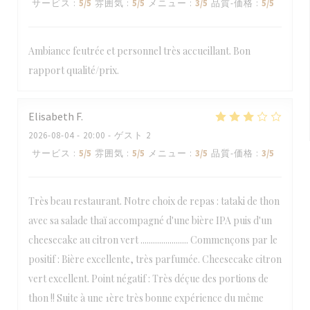
サービス
:
5
/5
雰囲気
:
5
/5
メニュー
:
3
/5
品質-価格
:
5
/5
Ambiance feutrée et personnel très accueillant. Bon
rapport qualité/prix.
Elisabeth
F
2026-08-04
- 20:00 - ゲスト 2
サービス
:
5
/5
雰囲気
:
5
/5
メニュー
:
3
/5
品質-価格
:
3
/5
Très beau restaurant. Notre choix de repas : tataki de thon
avec sa salade thaï accompagné d'une bière IPA puis d'un
cheesecake au citron vert ....................... Commençons par le
positif : Bière excellente, très parfumée. Cheesecake citron
vert excellent. Point négatif : Très déçue des portions de
thon !! Suite à une 1ère très bonne expérience du même