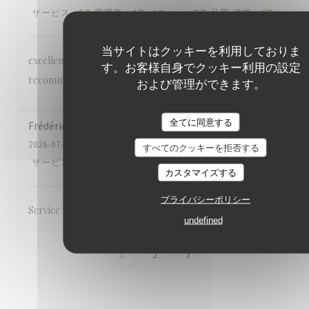
サービス
:
5
/5
雰囲気
:
4
/5
メニュー
:
5
/5
品質-価格
:
4
/5
当サイトはクッキーを利用しておりま
excellent accueil et restauration à la hauteur. je
す。お客様自身でクッキー利用の設定
recommande le tigre qui pleure. A tomber par terre.
および管理ができます。
全てに同意する
Frédéric
G
2026-07-25
- 20:00 - ゲスト 6
すべてのクッキーを拒否する
サービス
:
5
/5
雰囲気
:
5
/5
メニュー
:
4
/5
品質-価格
:
4
/5
カスタマイズする
プライバシーポリシー
Service professionnel
undefined
1
2
3