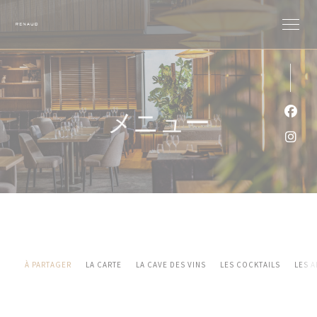
クッキー利用の管理について
メニュー
Fa
Ins
À PARTAGER
LA CARTE
LA CAVE DES VINS
LES COCKTAILS
LES 