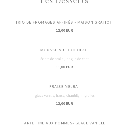
Les Desserts
TRIO DE FROMAGES AFFINÉS - MAISON GRATIOT
12,00 EUR
MOUSSE AU CHOCOLAT
éclats de pralin, langue de chat
11,00 EUR
FRAISE MELBA
glace vanille, fraise, chantilly, myrtilles
12,00 EUR
TARTE FINE AUX POMMES- GLACE VANILLE