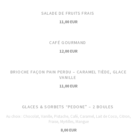
SALADE DE FRUITS FRAIS
11,00 EUR
CAFÉ GOURMAND
12,00 EUR
BRIOCHE FAÇON PAIN PERDU – CARAMEL TIÈDE, GLACE
VANILLE
11,00 EUR
GLACES & SORBETS “PEDONE” – 2 BOULES
Au choix : Chocolat, Vanille, Pistache, Café, Caramel, Lait de Coco, Citron,
Fraise, Myrtilles, Mangue
8,00 EUR