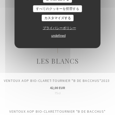
すべてのクッキーを拒否する
AMOUR DE DEUTZ BLANC DE BLANCS
カスタマイズする
195,00 EUR
75cl
プライバシーポリシー
undefined
LES BLANCS
VENTOUX AOP BIO-CLARET-TOURNIER "B DE BACCHUS"2023
42,00 EUR
75 cl
VENTOUX AOP BIO-CLARETTOURNIER "B DE BACCHUS"