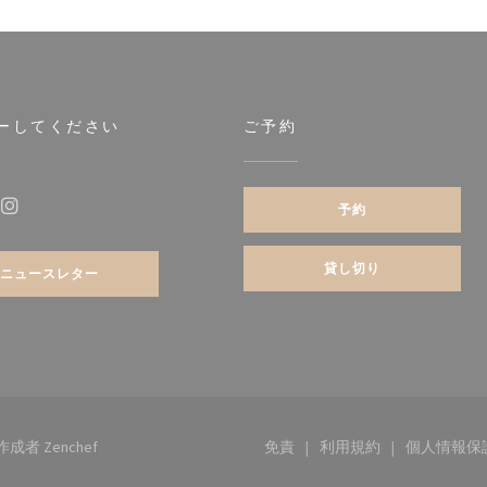
ーしてください
ご予約
予約
ebook ((新しいウィンドウで開きます))
Instagram ((新しいウィンドウで開きます))
貸し切り
ニュースレター
((新しいウィンドウで開きます))
の作成者
Zenchef
免責
利用規約
個人情報保
((新しいウィンドウで開きます
((新しいウィンド