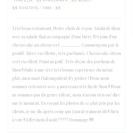
ΥΠΗΡΕΣΊΑ
:
5
/5
ΑΤΜΌΣΦΑΙΡΑ
:
5
/5
ΜΕΝΟΎ
:
3
/5
ΠΟΙΌΤΗΤΑ / ΤΙΜΉ
:
3
/5
Très beau restaurant. Notre choix de repas : tataki de thon
avec sa salade thaï accompagné d'une bière IPA puis d'un
cheesecake au citron vert ....................... Commençons par le
positif : Bière excellente, très parfumée. Cheesecake citron
vert excellent. Point négatif : Très déçue des portions de
thon !! Suite à une 1ère très bonne expérience du même
plat, mon mari était impatient d'y goûter ! Nous nous
sommes retrouvés avec 4 morceaux très fin de thon !! Nous
ne sommes pas du genre râleur, nous n'avons rien osé dire
sur le moment. En voyant les photos de ce plat pris par les
clients, je me dis après coup que j'aurai vraiment dû !! Rien
à voir !! Effet mois d'août ????? Dommage !!!!!