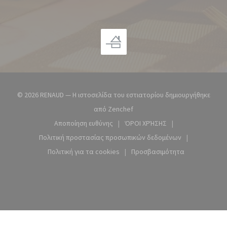
© 2026 RENAUD — Η ιστοσελίδα του εστιατορίου δημιουργήθηκε
((ανοίγει σε νέο παράθυρο))
από
Zenchef
Αποποίηση ευθύνης
ΌΡΟΙ ΧΡΉΣΗΣ
((ανοίγει σε νέο παράθυρο))
((ανοίγει σε νέο παράθυρ
Πολιτική προστασίας προσωπικών δεδομένων
((ανοίγει σε νέο παράθυρο))
Πολιτική για τα cookies
Προσβασιμότητα
((ανοίγει σε νέο παράθυρο))
((ανοίγει σε νέο παράθ