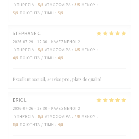
ΥΠΗΡΕΣΊΑ
:
5
/5
ΑΤΜΌΣΦΑΙΡΑ
:
5
/5
ΜΕΝΟΎ
:
5
/5
ΠΟΙΌΤΗΤΑ / ΤΙΜΉ
:
5
/5
STEPHANE
C
2026-07-29
- 12:30 - ΚΑΛΕΣΜΈΝΟΙ 2
ΥΠΗΡΕΣΊΑ
:
5
/5
ΑΤΜΌΣΦΑΙΡΑ
:
4
/5
ΜΕΝΟΎ
:
4
/5
ΠΟΙΌΤΗΤΑ / ΤΙΜΉ
:
4
/5
Excellent accueil, service pro, plats de qualité
ERIC
L
2026-07-26
- 13:30 - ΚΑΛΕΣΜΈΝΟΙ 2
ΥΠΗΡΕΣΊΑ
:
5
/5
ΑΤΜΌΣΦΑΙΡΑ
:
4
/5
ΜΕΝΟΎ
:
5
/5
ΠΟΙΌΤΗΤΑ / ΤΙΜΉ
:
4
/5