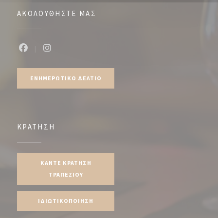
ΑΚΟΛΟΥΘΉΣΤΕ ΜΑΣ
Facebook ((ανοίγει σε νέο παράθυρο))
Instagram ((ανοίγει σε νέο παράθυρο))
ΕΝΗΜΕΡΩΤΙΚΌ ΔΕΛΤΊΟ
ΚΡΆΤΗΣΗ
ΚΆΝΤΕ ΚΡΆΤΗΣΗ
ΤΡΑΠΕΖΙΟΎ
ΙΔΙΩΤΙΚΟΠΟΊΗΣΗ