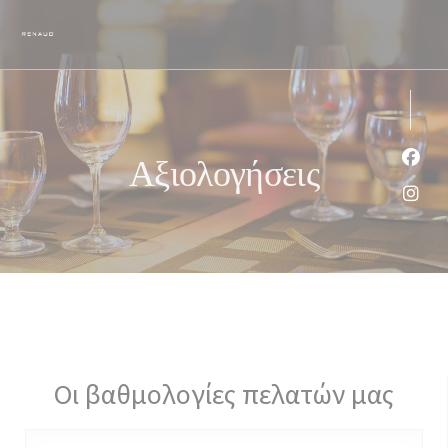
Πίνακας διαχείρισης "Μπισκότων" (Cookies)
Αξιολογήσεις
Face
Inst
Οι βαθμολογίες πελατών μας