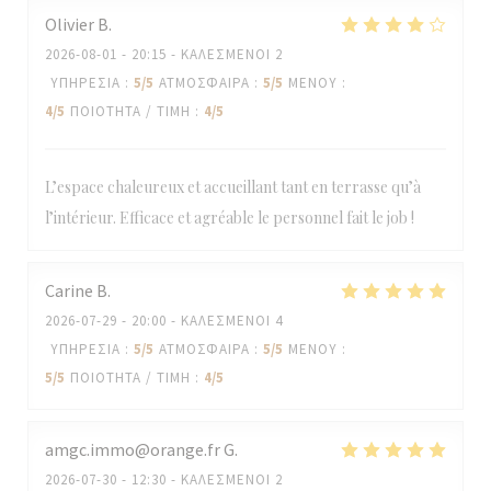
Olivier
B
2026-08-01
- 20:15 - ΚΑΛΕΣΜΈΝΟΙ 2
ΥΠΗΡΕΣΊΑ
:
5
/5
ΑΤΜΌΣΦΑΙΡΑ
:
5
/5
ΜΕΝΟΎ
:
4
/5
ΠΟΙΌΤΗΤΑ / ΤΙΜΉ
:
4
/5
L’espace chaleureux et accueillant tant en terrasse qu’à
l’intérieur. Efficace et agréable le personnel fait le job !
Carine
B
2026-07-29
- 20:00 - ΚΑΛΕΣΜΈΝΟΙ 4
ΥΠΗΡΕΣΊΑ
:
5
/5
ΑΤΜΌΣΦΑΙΡΑ
:
5
/5
ΜΕΝΟΎ
:
5
/5
ΠΟΙΌΤΗΤΑ / ΤΙΜΉ
:
4
/5
amgc.immo@orange.fr
G
2026-07-30
- 12:30 - ΚΑΛΕΣΜΈΝΟΙ 2