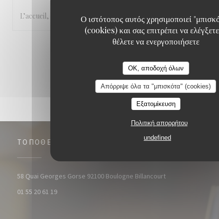
L’accueil, le cadre et la cuisine.
Ο ιστότοπος αυτός χρησιμοποιεί "μπισκ
(cookies) και σας επιτρέπει να ελέγξετε
θέλετε να ενεργοποιήσετε
1
2
3
OK, αποδοχή όλων
Απόρριψε όλα τα "μπισκότα" (cookies)
Εξατομίκευση
Πολιτική απορρήτου
undefined
ΤΟΠΟΘΕΣΊΑ
((ανοίγει σε νέο 
58 Quai Georges Gorse 92100 Boulogne Billancourt
01 55 20 61 19