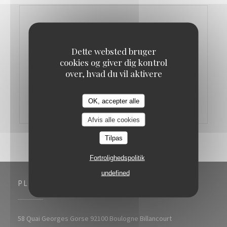
Dette websted bruger
cookies og giver dig kontrol
over, hvad du vil aktivere
OK, accepter alle
Afvis alle cookies
Tilpas
Fortrolighedspolitik
undefined
PLACERING
((åbner i et nyt vi
58 Quai Georges Gorse 92100 Boulogne Billancourt