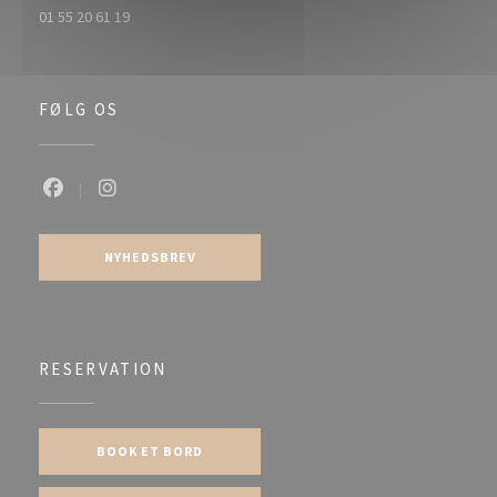
01 55 20 61 19
FØLG OS
Facebook ((åbner i et nyt vindue))
Instagram ((åbner i et nyt vindue))
NYHEDSBREV
RESERVATION
BOOK ET BORD