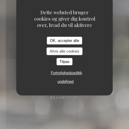
Dette websted bruger
cookies og giver dig kontrol
over, hvad du vil aktivere
OK, accepter alle
Afvis alle cookies
Tilpas
Fortrolighedspolitik
undefined
58 QUAI GEORGES GORSE 92100 BOULOGNE
BILLANCOURT