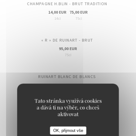
CHAMPAGNE H.BLIN - BRUT TRADITION
14,00 EUR
75,00 EUR
14cl
75cl
« R » DE RUINART - BRUT
95,00 EUR
75cl
RUINART BLANC DE BLANCS
140,00 EUR
75cl
Tato stránka využívá cookies
a dává ti na výběr, co chceš
CHAMPAGNE BILLECART-SALMON - BRUT ROSÉ
aktivovat
110,00 EUR
75cl
OK, přijmout vše