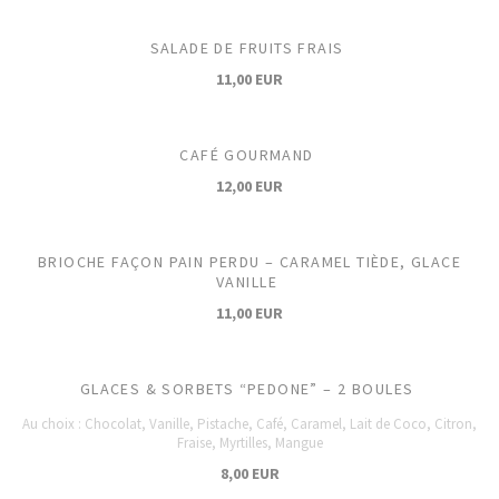
SALADE DE FRUITS FRAIS
11,00 EUR
CAFÉ GOURMAND
12,00 EUR
BRIOCHE FAÇON PAIN PERDU – CARAMEL TIÈDE, GLACE
VANILLE
11,00 EUR
GLACES & SORBETS “PEDONE” – 2 BOULES
Au choix : Chocolat, Vanille, Pistache, Café, Caramel, Lait de Coco, Citron,
Fraise, Myrtilles, Mangue
8,00 EUR