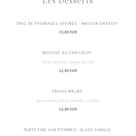
Les Desserts
TRIO DE FROMAGES AFFINÉS - MAISON GRATIOT
12,00 EUR
MOUSSE AU CHOCOLAT
éclats de pralin, langue de chat
11,00 EUR
FRAISE MELBA
glace vanille, fraise, chantilly, myrtilles
12,00 EUR
TARTE FINE AUX POMMES- GLACE VANILLE